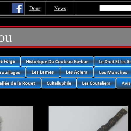
Dons
News
ou